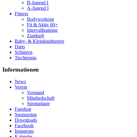
B-Jugend I
A-Jugend I
Fitness
Bodyworkout
Fit & Aktiv 60+
Intervalltraining
Zumba®
Baby- & Kleinkindturnen
Darts
Schützen
Tischtennis
Informationen
News
Verein
Vorstand
Mitgliedschaft
Sportanlage
Fanshop
Sponsoring
Downloads
Facebook
Instagram
Kalender