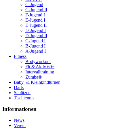
G-Jugend
G-Jugend II
F-Jugend I
E-Jugend I
E-Jugend II
D-Jugend I
D-Jugend II
C-Jugend I
B-Jugend I
A-Jugend I
Fitness
Bodyworkout
Fit & Aktiv 60+
Intervalltraining
Zumba®
Baby- & Kleinkindturnen
Darts
Schützen
Tischtennis
Informationen
News
Verein